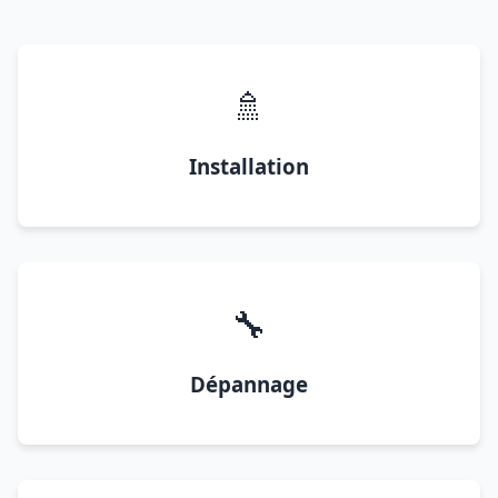
🚿
Installation
🔧
Dépannage