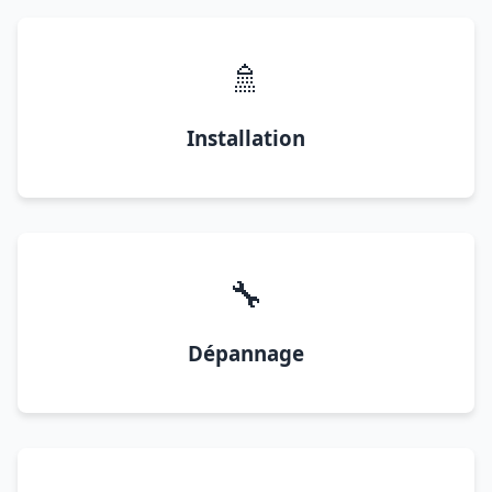
🚿
Installation
🔧
Dépannage