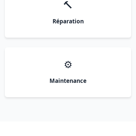
🔨
Réparation
⚙️
Maintenance