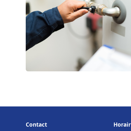
Contact
Horair