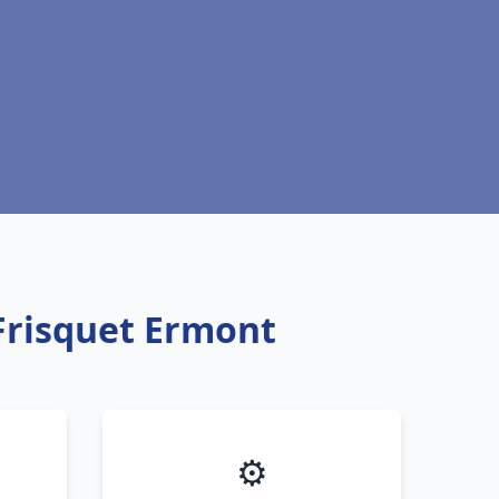
Frisquet Ermont
⚙️