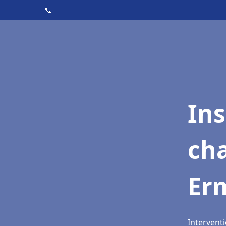
📞
In
cha
Er
Intervent