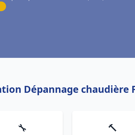
llation Dépannage chaudière 
🔧
🔨