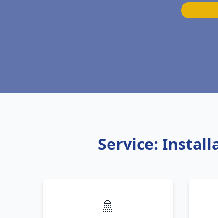
Service: Insta
🚿