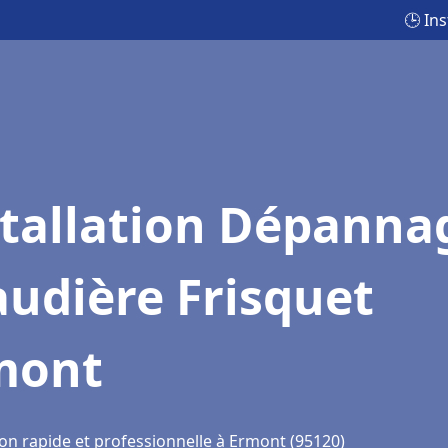
🕒 In
stallation Dépanna
udière Frisquet
mont
ion rapide et professionnelle à Ermont (95120)