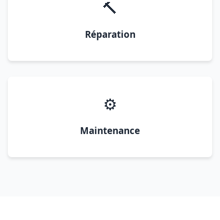
🔨
Réparation
⚙️
Maintenance