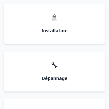
🚿
Installation
🔧
Dépannage