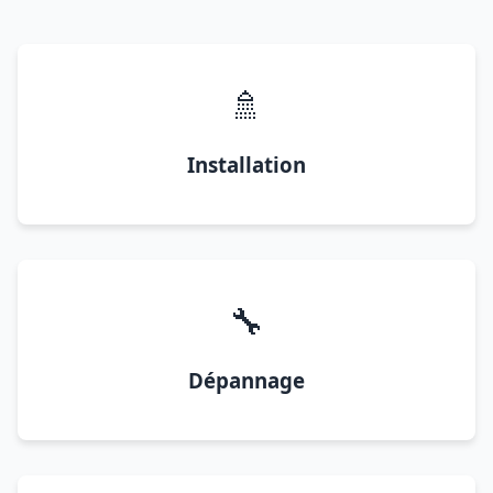
🚿
Installation
🔧
Dépannage