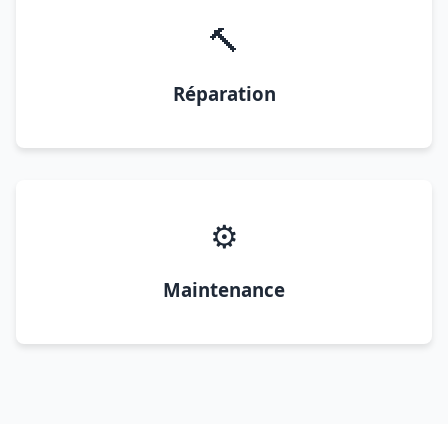
🔨
Réparation
⚙️
Maintenance