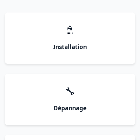
🚿
Installation
🔧
Dépannage