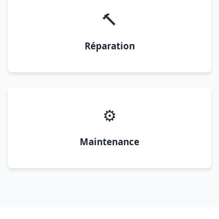
🔨
Réparation
⚙️
Maintenance