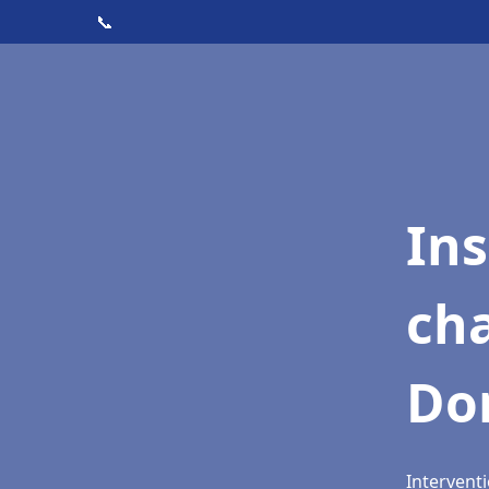
📞
In
cha
Do
Intervent