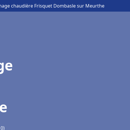
nnage chaudière Frisquet Dombasle sur Meurthe
ge
e
10)