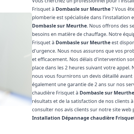
Vous cherchez un professionnel pour l'instal
Frisquet à
Dombasle sur Meurthe
? Vous ête
plomberie est spécialisée dans l'installation 
Dombasle sur Meurthe
. Nous offrons des s
besoins en matière de chauffage. Notre équi
Frisquet à
Dombasle sur Meurthe
est dispon
d'urgence. Nous nous assurons que vos prob
et efficacement. Nos délais d'intervention 
place dans les 2 heures suivant votre appel. 
nous vous fournirons un devis détaillé avan
également une garantie de 2 ans sur nos serv
chaudière Frisquet à
Dombasle sur Meurth
résultats et de la satisfaction de nos clients 
consulter nos avis clients sur notre site web 
Installation Dépannage chaudière Frisque