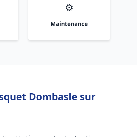
⚙️
Maintenance
isquet Dombasle sur