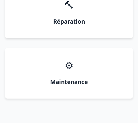
🔨
Réparation
⚙️
Maintenance