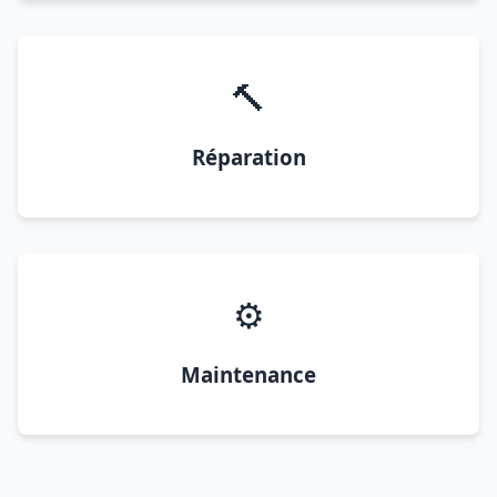
🔨
Réparation
⚙️
Maintenance