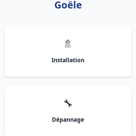
Goële
🚿
Installation
🔧
Dépannage