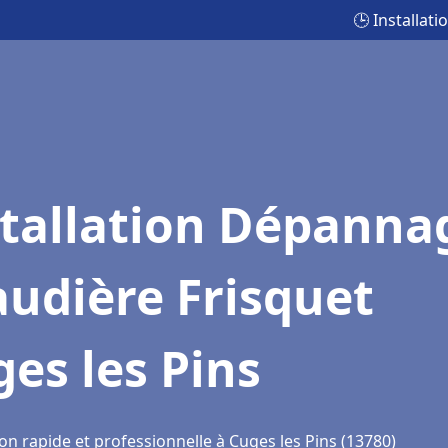
🕒 Installat
stallation Dépanna
udière Frisquet
es les Pins
on rapide et professionnelle à Cuges les Pins (13780)