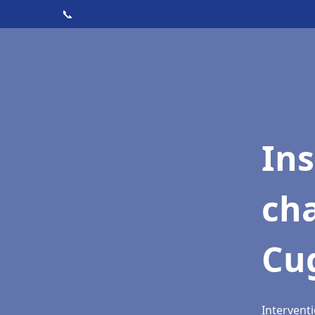
📞
In
cha
Cug
Interventi