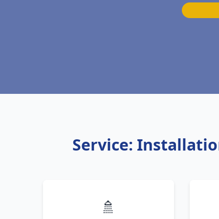
Service: Installat
🚿