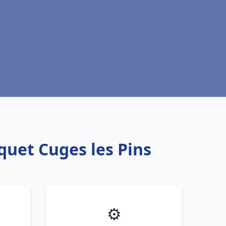
quet Cuges les Pins
⚙️