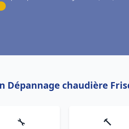
ion Dépannage chaudière Fris
🔧
🔨