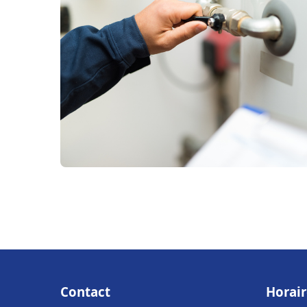
Contact
Horair