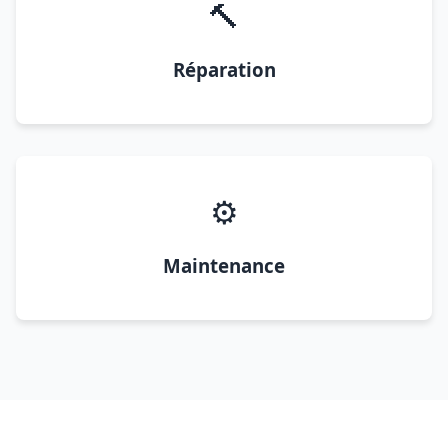
🔨
Réparation
⚙️
Maintenance