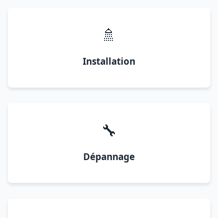
🚿
Installation
🔧
Dépannage