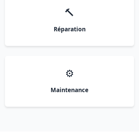
🔨
Réparation
⚙️
Maintenance