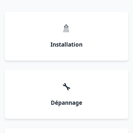
🚿
Installation
🔧
Dépannage