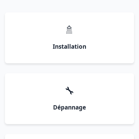
🚿
Installation
🔧
Dépannage