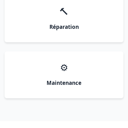
🔨
Réparation
⚙️
Maintenance