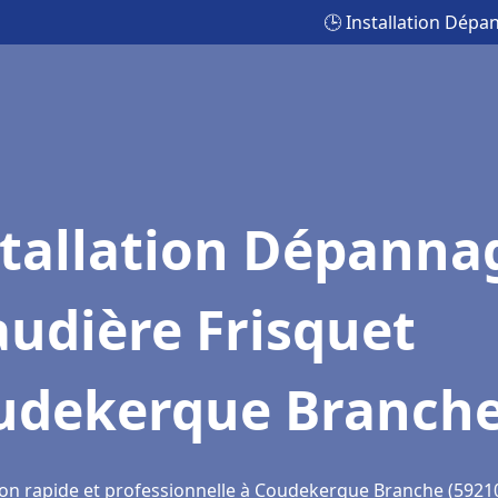
🕒 Installation Dép
stallation Dépanna
udière Frisquet
udekerque Branch
ion rapide et professionnelle à Coudekerque Branche (5921