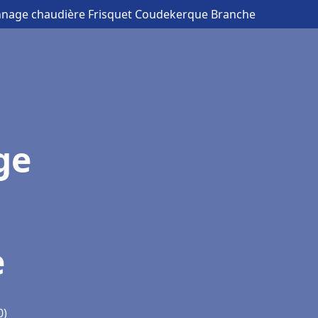
annage chaudière Frisquet Coudekerque Branche
ge
e
0)