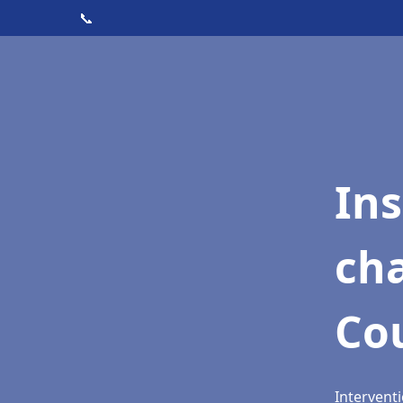
📞
In
cha
Co
Intervent