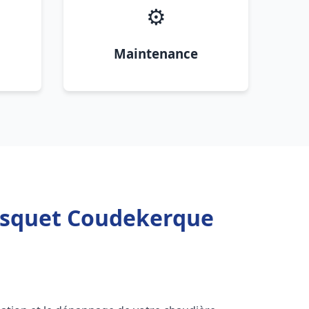
⚙️
Maintenance
risquet Coudekerque