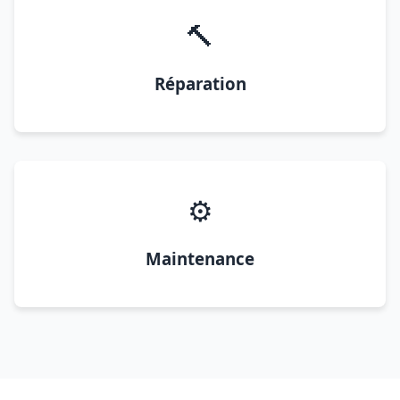
🔨
Réparation
⚙️
Maintenance