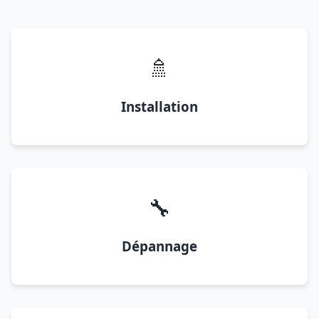
🚿
Installation
🔧
Dépannage