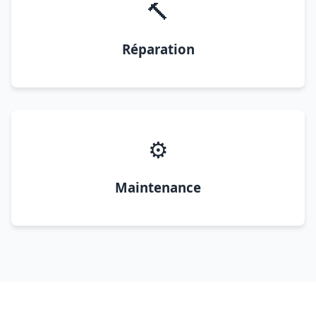
🔨
Réparation
⚙️
Maintenance