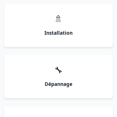
🚿
Installation
🔧
Dépannage