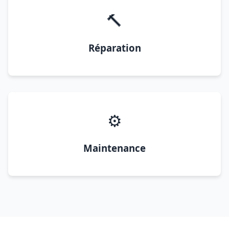
🔨
Réparation
⚙️
Maintenance