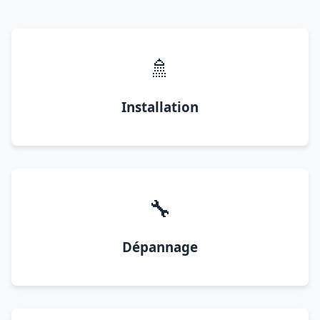
🚿
Installation
🔧
Dépannage