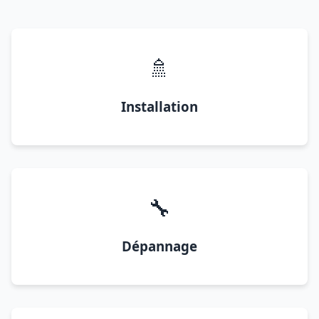
🚿
Installation
🔧
Dépannage