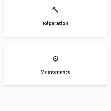
🔨
Réparation
⚙️
Maintenance