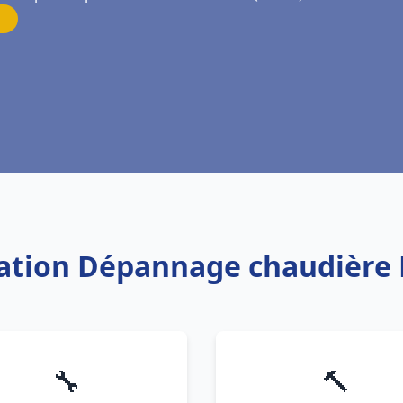
llation Dépannage chaudière 
🔧
🔨