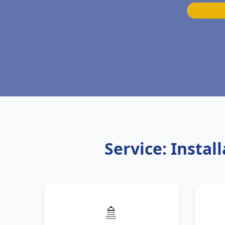
Service: Insta
🚿