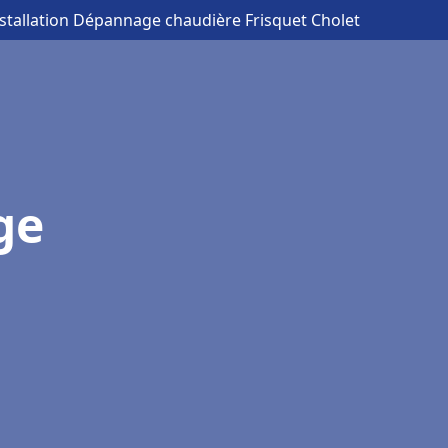
nstallation Dépannage chaudière Frisquet Cholet
ge