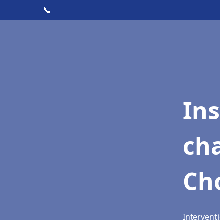
📞
In
cha
Ch
Interventi