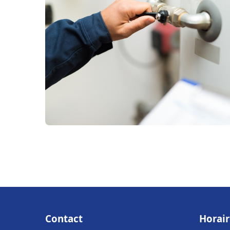
Contact
Horair