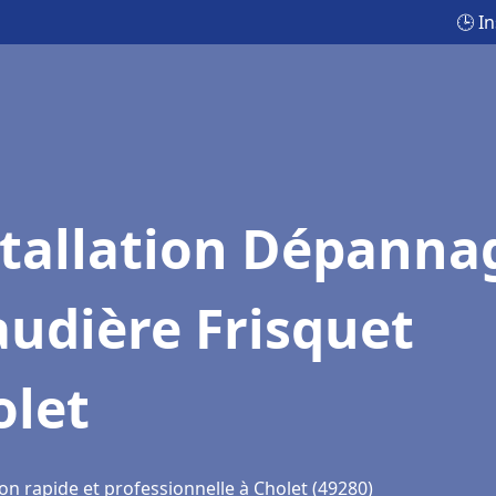
🕒 I
stallation Dépanna
udière Frisquet
olet
on rapide et professionnelle à Cholet (49280)