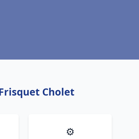
Frisquet Cholet
⚙️