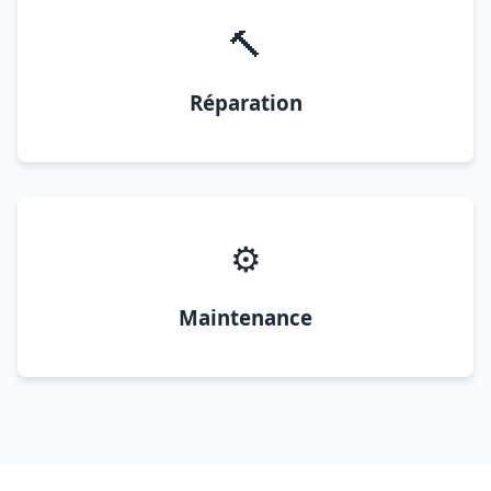
🔨
Réparation
⚙️
Maintenance