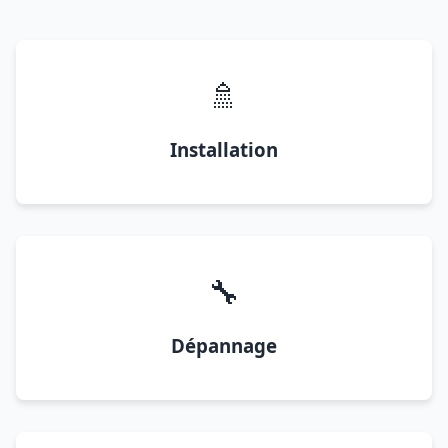
🚿
Installation
🔧
Dépannage