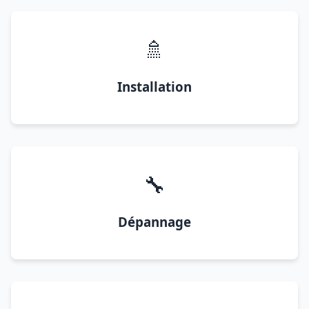
🚿
Installation
🔧
Dépannage