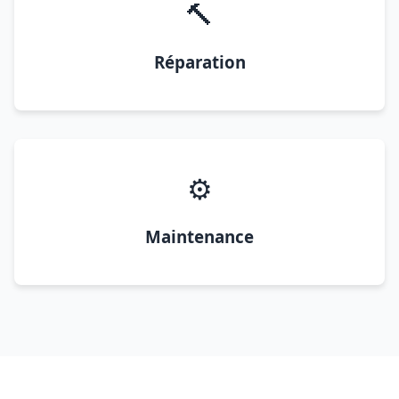
🔨
Réparation
⚙️
Maintenance