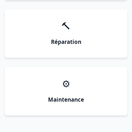
🔨
Réparation
⚙️
Maintenance