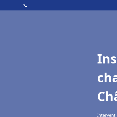
📞
In
cha
Ch
Interventi