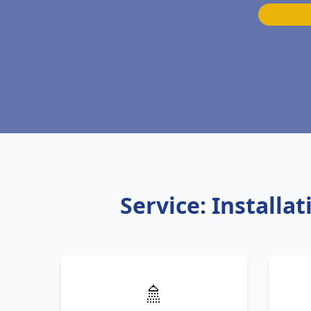
Service: Install
🚿