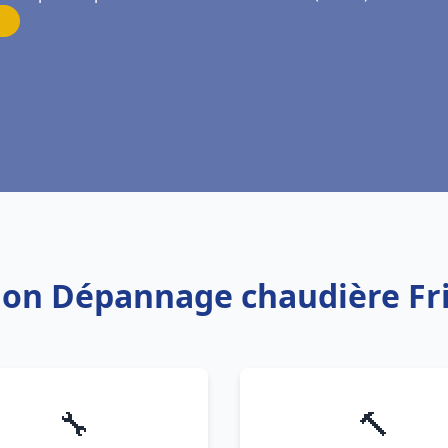
ation Dépannage chaudière Fr
🔧
🔨