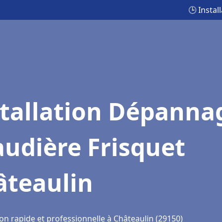
🕒 Insta
stallation Dépanna
udière Frisquet
âteaulin
on rapide et professionnelle à Châteaulin (29150)