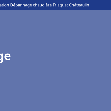
llation Dépannage chaudière Frisquet Châteaulin
ge