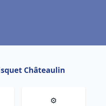
isquet Châteaulin
⚙️