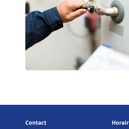
Contact
Horair