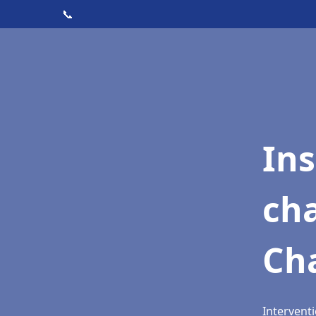
📞
In
cha
Ch
Intervent