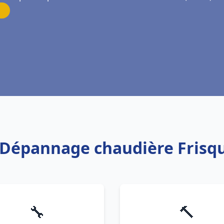
on Dépannage chaudière Frisq
🔧
🔨