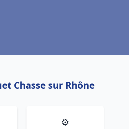
uet Chasse sur Rhône
⚙️