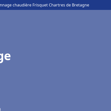
annage chaudière Frisquet Chartres de Bretagne
ge
)