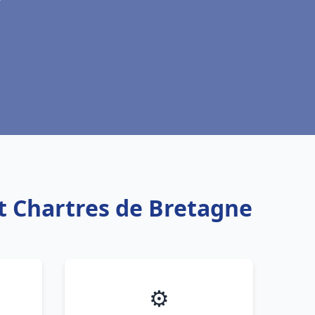
t Chartres de Bretagne
⚙️