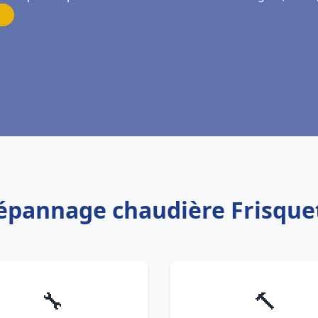
 Dépannage chaudière Frisque
🔧
🔨