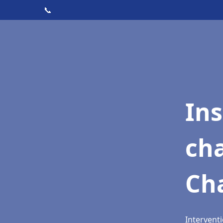
📞
In
cha
Ch
Intervent