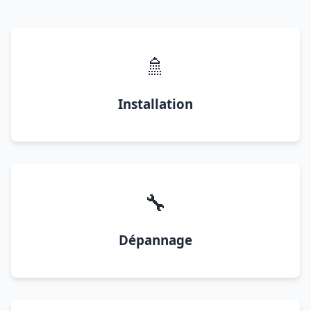
🚿
Installation
🔧
Dépannage