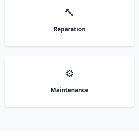
🔨
Réparation
⚙️
Maintenance