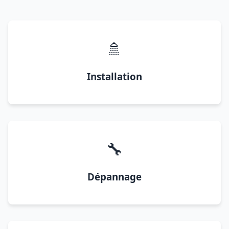
🚿
Installation
🔧
Dépannage