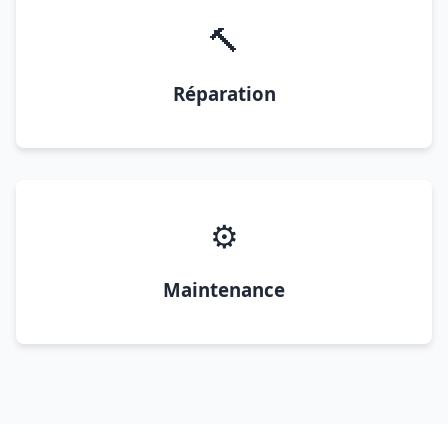
🔨
Réparation
⚙️
Maintenance