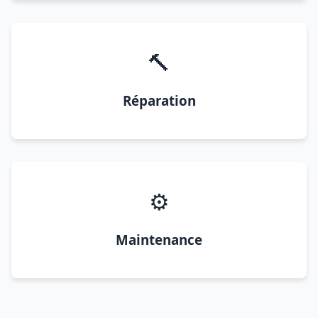
🔨
Réparation
⚙️
Maintenance