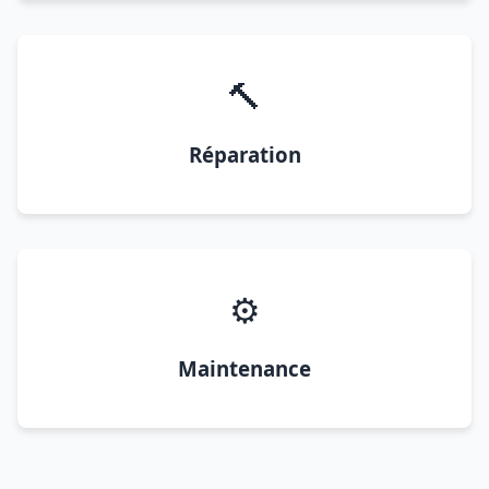
🔨
Réparation
⚙️
Maintenance