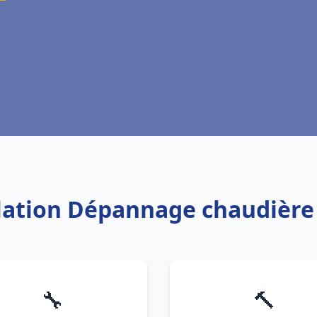
llation Dépannage chaudière
🔧
🔨