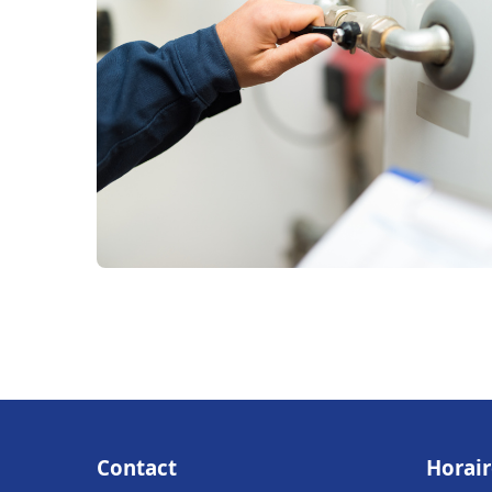
Contact
Horair