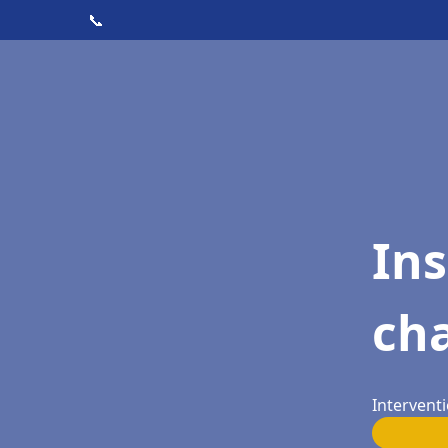
📞
In
cha
Interventi