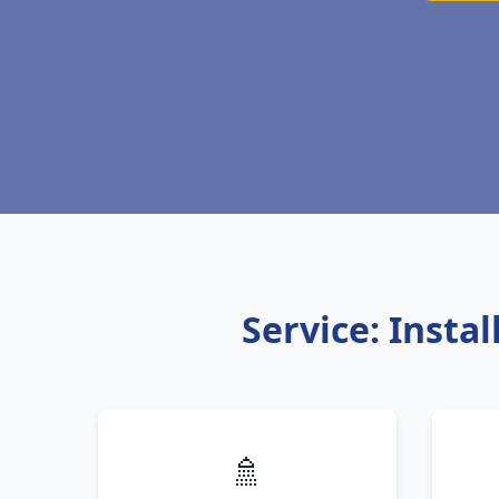
Service: Insta
🚿