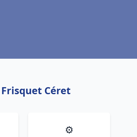
 Frisquet Céret
⚙️