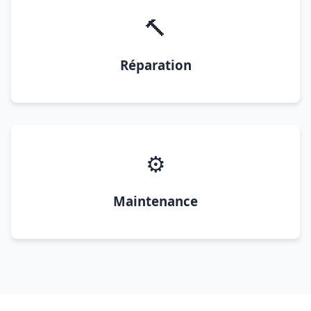
🔨
Réparation
⚙️
Maintenance