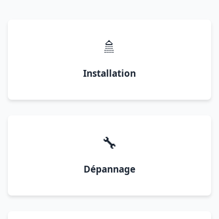
🚿
Installation
🔧
Dépannage