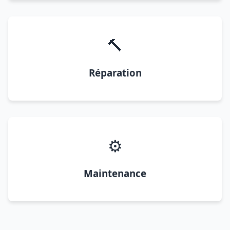
🔨
Réparation
⚙️
Maintenance