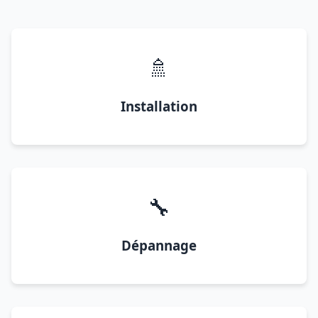
🚿
Installation
🔧
Dépannage