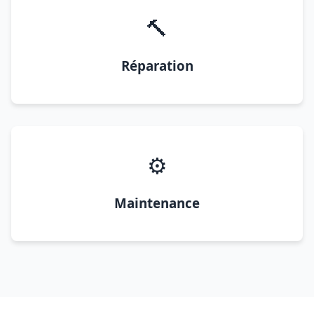
🔨
Réparation
⚙️
Maintenance