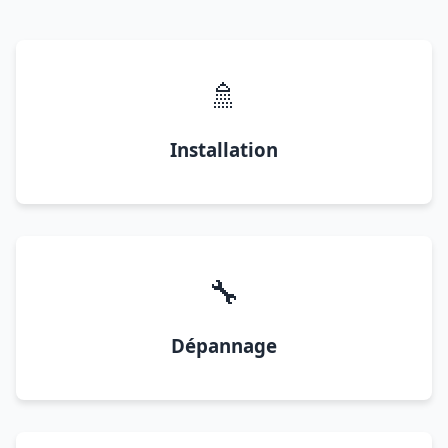
🚿
Installation
🔧
Dépannage