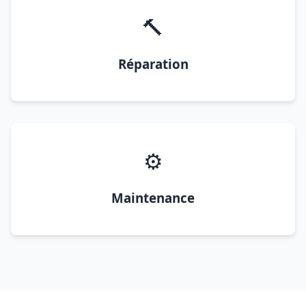
🔨
Réparation
⚙️
Maintenance