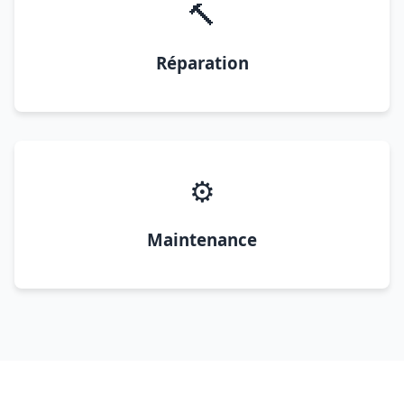
🔨
Réparation
⚙️
Maintenance