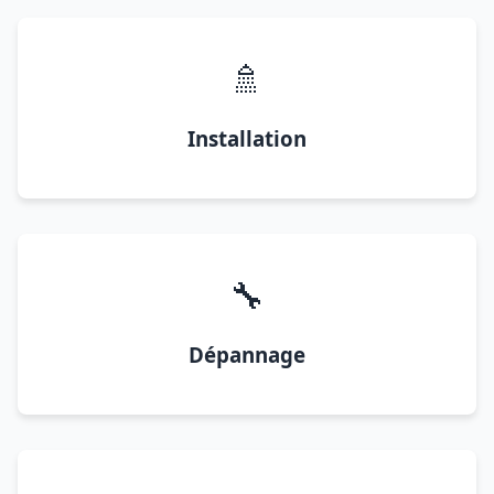
🚿
Installation
🔧
Dépannage