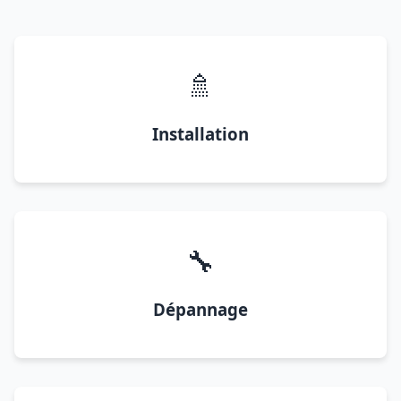
🚿
Installation
🔧
Dépannage