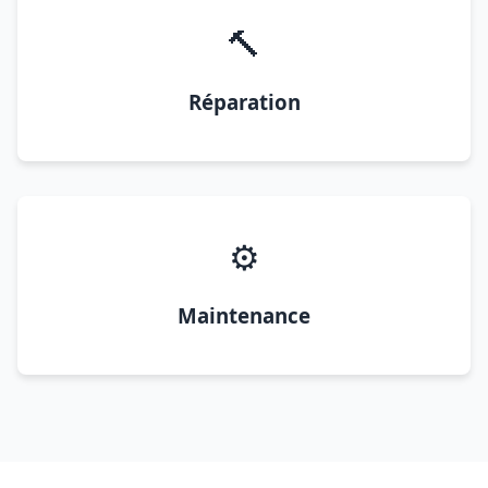
🔨
Réparation
⚙️
Maintenance