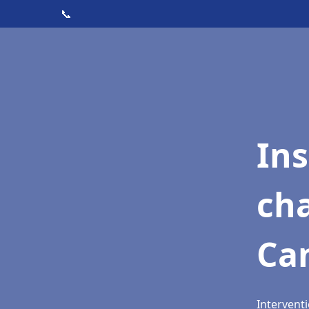
📞
In
cha
Ca
Intervent