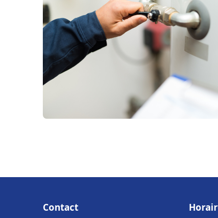
Contact
Horair