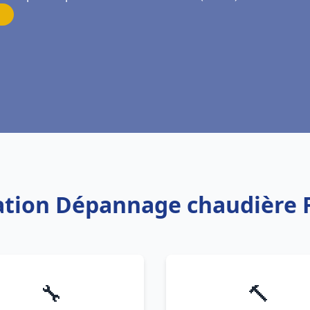
llation Dépannage chaudière 
🔧
🔨