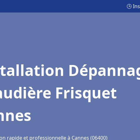
🕒 In
stallation Dépanna
udière Frisquet
nnes
ion rapide et professionnelle à Cannes (06400)