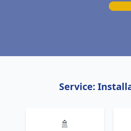
Service: Insta
🚿