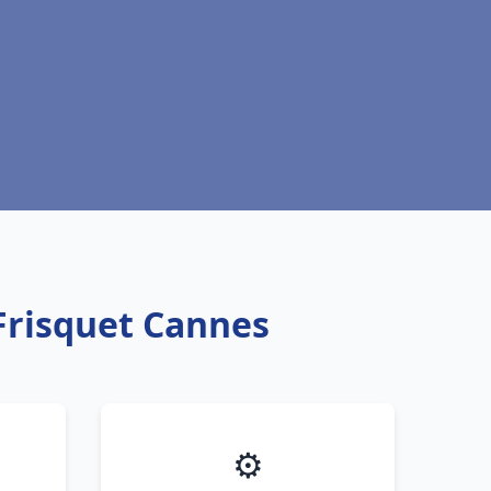
Frisquet Cannes
⚙️