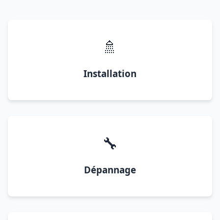
🚿
Installation
🔧
Dépannage