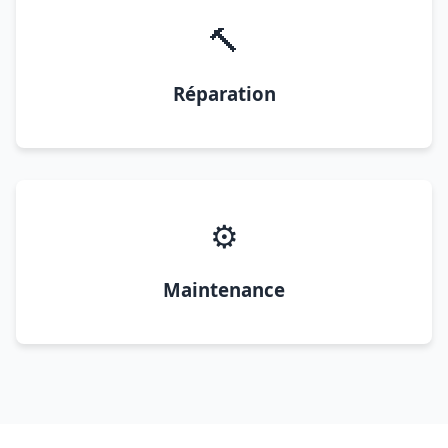
🔨
Réparation
⚙️
Maintenance