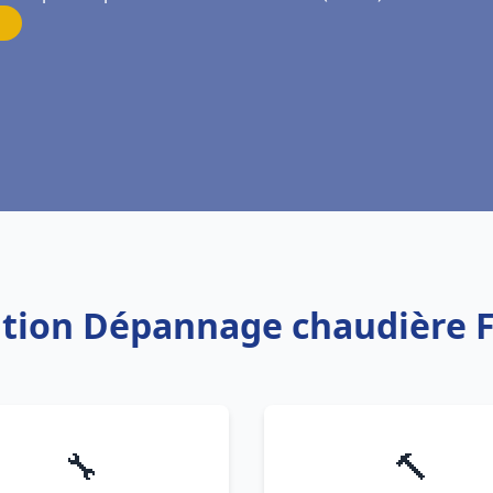
lation Dépannage chaudière 
🔧
🔨