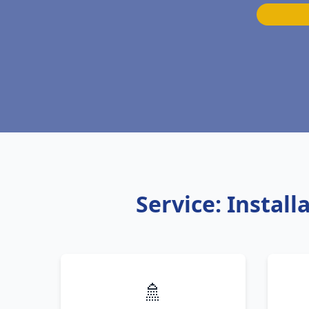
Service: Instal
🚿