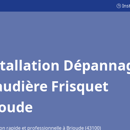
🕒 Ins
stallation Dépanna
udière Frisquet
ioude
on rapide et professionnelle à Brioude (43100)