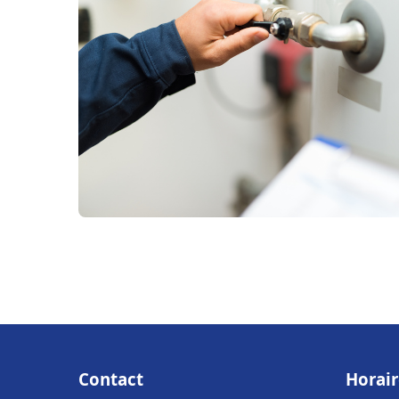
Contact
Horair