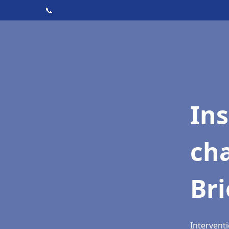
📞
In
cha
Br
Interventi