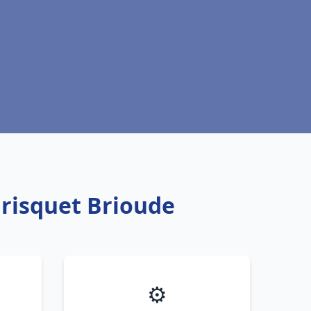
Frisquet Brioude
⚙️