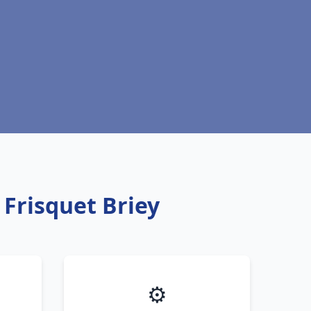
 Frisquet Briey
⚙️