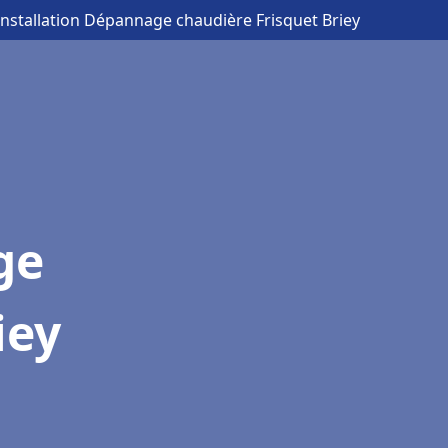
Installation Dépannage chaudière Frisquet Briey
ge
iey