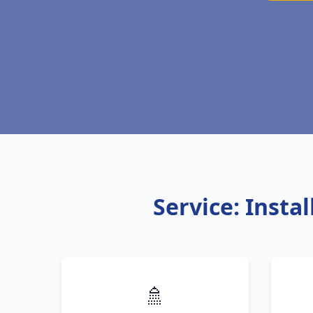
Service: Insta
🚿