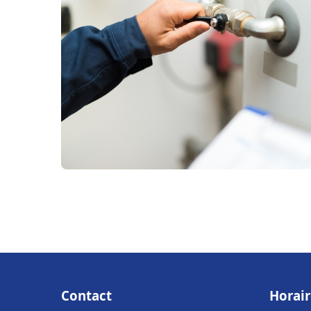
Contact
Horair