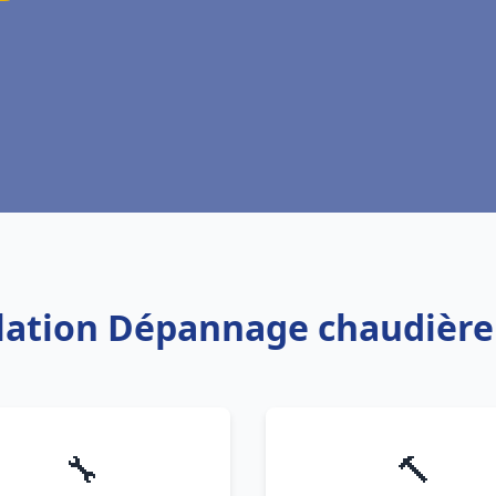
llation Dépannage chaudière
🔧
🔨