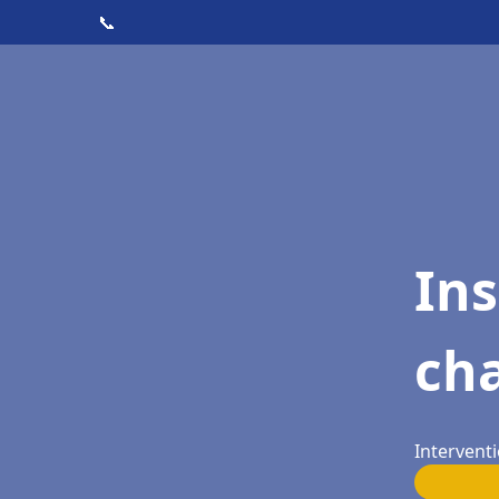
📞
In
cha
Interventi