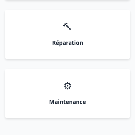
🔨
Réparation
⚙️
Maintenance