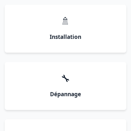
🚿
Installation
🔧
Dépannage