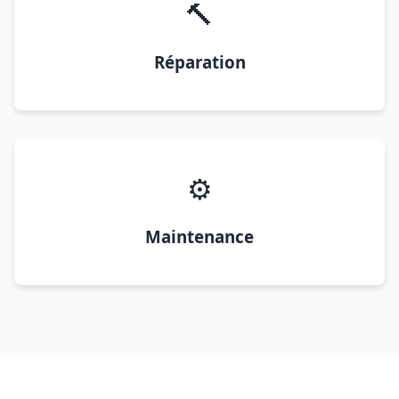
🔨
Réparation
⚙️
Maintenance