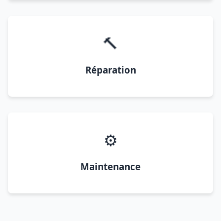
🔨
Réparation
⚙️
Maintenance