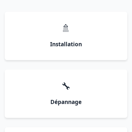
🚿
Installation
🔧
Dépannage