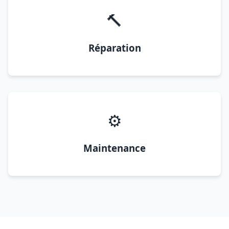
🔨
Réparation
⚙️
Maintenance