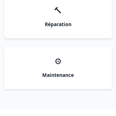
🔨
Réparation
⚙️
Maintenance