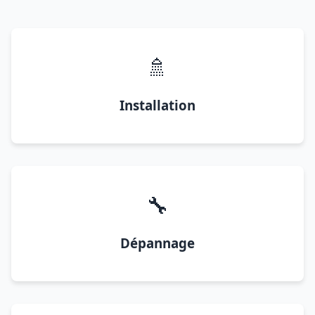
🚿
Installation
🔧
Dépannage