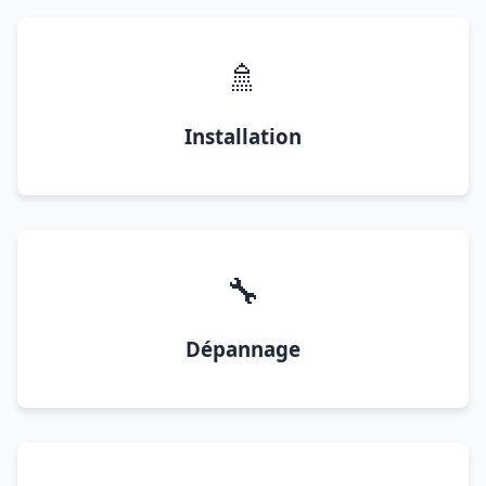
🚿
Installation
🔧
Dépannage