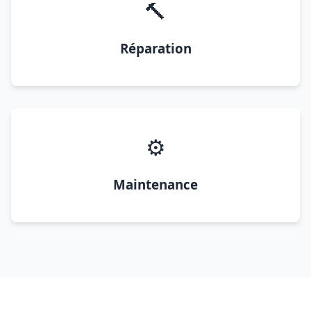
🔨
Réparation
⚙️
Maintenance