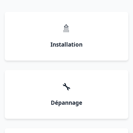
🚿
Installation
🔧
Dépannage