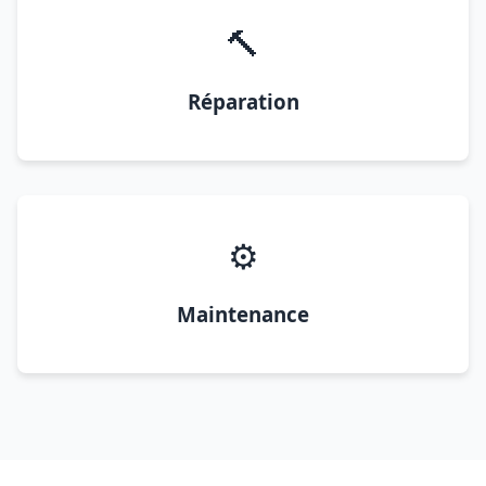
🔨
Réparation
⚙️
Maintenance