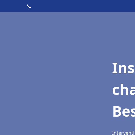
📞
In
cha
Be
Intervent