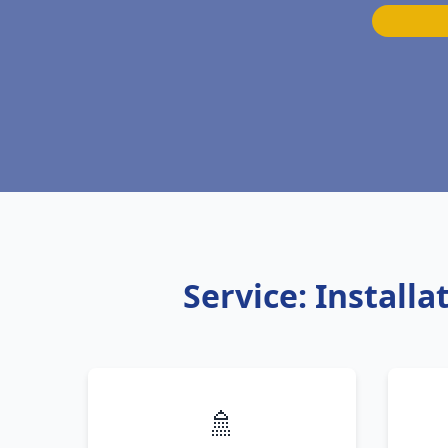
Service: Instal
🚿