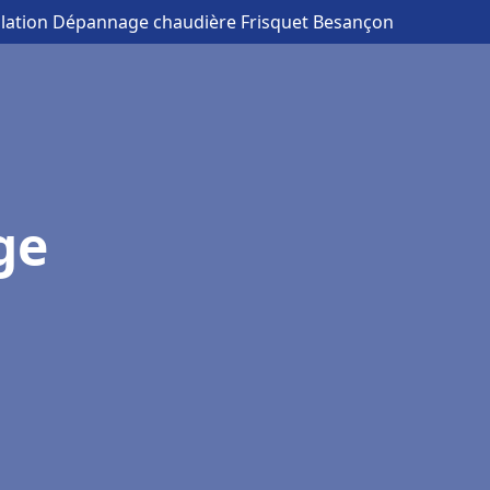
allation Dépannage chaudière Frisquet Besançon
ge