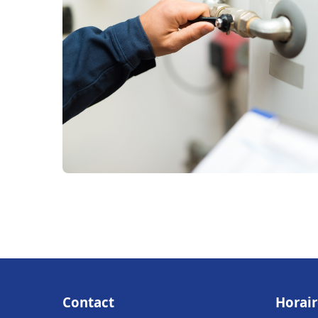
Contact
Horair