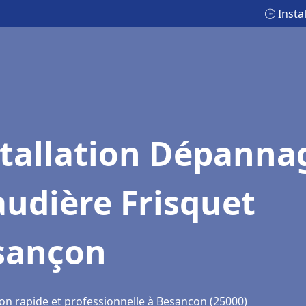
🕒 Inst
stallation Dépanna
udière Frisquet
sançon
ion rapide et professionnelle à Besançon (25000)