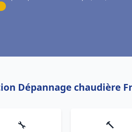
lation Dépannage chaudière F
🔧
🔨