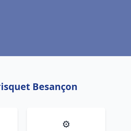
risquet Besançon
⚙️