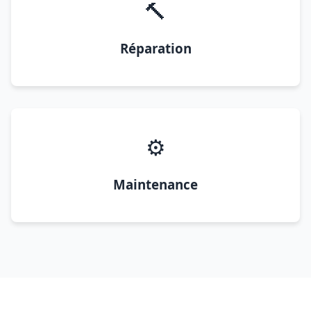
🔨
Réparation
⚙️
Maintenance