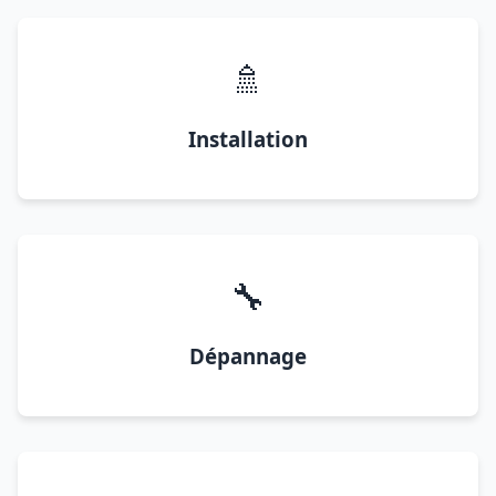
🚿
Installation
🔧
Dépannage