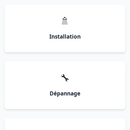
🚿
Installation
🔧
Dépannage