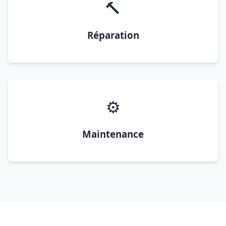
🔨
Réparation
⚙️
Maintenance